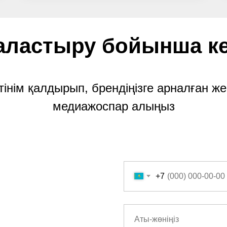
ластыру бойынша ке
тінім қалдырып, брендіңізге арналған же
медиажоспар алыңыз
+7