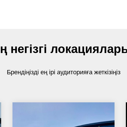
ің негізгі локацияла
Брендіңізді ең ірі аудиторияға жеткізіңіз