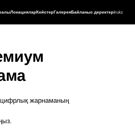
уралы
Локациялар
Кейстер
Галерея
Байланыс деректері
ru
kz
емиум
ама
е цифрлық жарнаманың
ңыз.