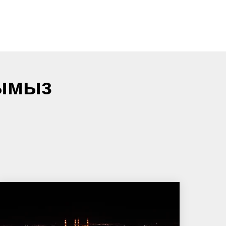
рымыз