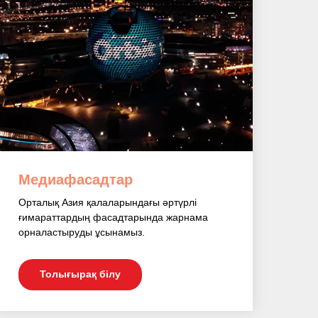
Медиафасадтар
Орталық Азия қалаларындағы әртүрлі
ғимараттардың фасадтарында жарнама
орналастыруды ұсынамыз.
Толығырақ білу