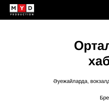
Орта
ха
Әуежайларда, вокзал
Бре