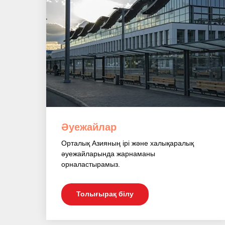
Әуежайлар
Орталық Азияның ірі және халықаралық
әуежайларында жарнаманы
орналастырамыз.
Толығырақ білу