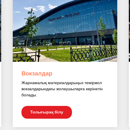
Вокзалдар
Жарнамалық материалдарыңыз теміржол
вокзалдарындағы жолаушыларға көрінетін
болады.
Толығырақ білу