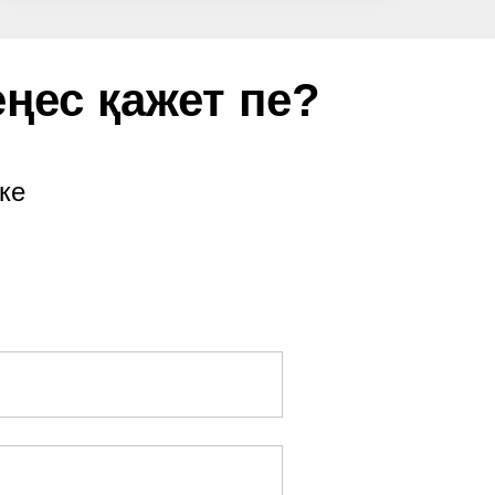
ңес қажет пе?
ке