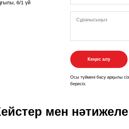
ңғылы, 6/1 үй
Кеңес алу
Осы түймені басу арқылы сіз
бересіз.
Кейстер мен нәтижеле