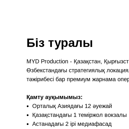
Біз туралы
MYD Production - Қазақстан, Қырғызс
Өзбекстандағы стратегиялық локаци
тәжірибесі бар премиум жарнама опе
Қамту ауқымымыз:
Орталық Азиядағы 12 әуежай
Қазақстандағы 1 теміржол вокзалы
Астанадағы 2 ірі медиафасад