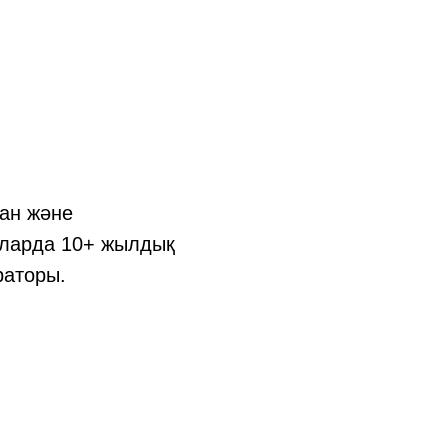
тан және
яларда 10+ жылдық
раторы.