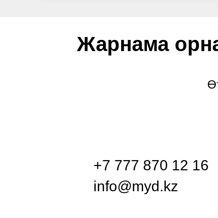
Жарнама орна
Ө
+7 777 870 12 16
info@myd.kz