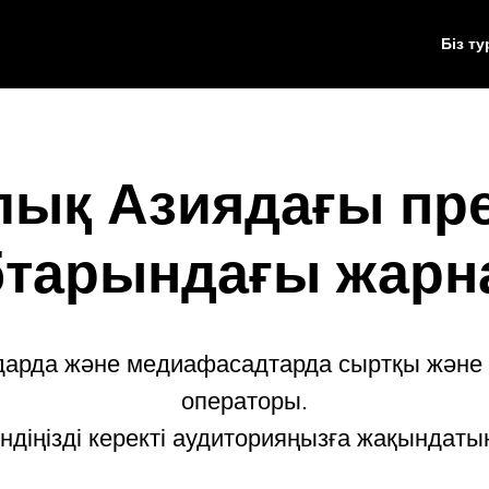
Біз т
лық Азиядағы пр
бтарындағы жарн
дарда және медиафасадтарда сыртқы жән
операторы.
ндіңізді керекті аудиторияңызға жақындаты